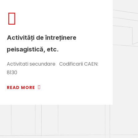
Activităţi de întreţinere
peisagistică, etc.
Activitati secundare Codificarii CAEN:
8130
READ MORE