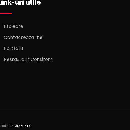
Link-uri utile
Proiecte
Contactează-ne
Portfoliu
Restaurant Consirom
u ❤️ de
veziv.ro