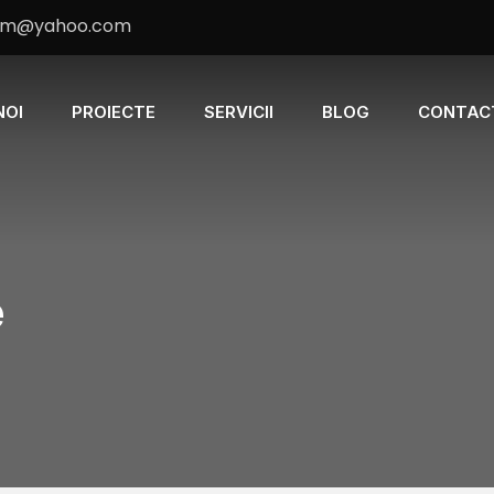
rom@yahoo.com
NOI
PROIECTE
SERVICII
BLOG
CONTAC
e