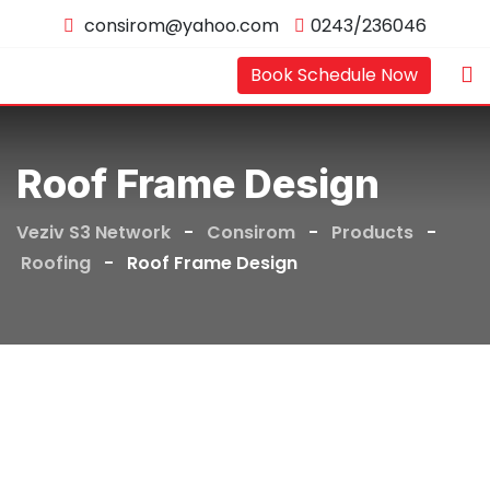
Skip
consirom@yahoo.com
0243/236046
to
content
Book Schedule Now
Roof Frame Design
Veziv S3 Network
-
Consirom
-
Products
-
Roofing
-
Roof Frame Design