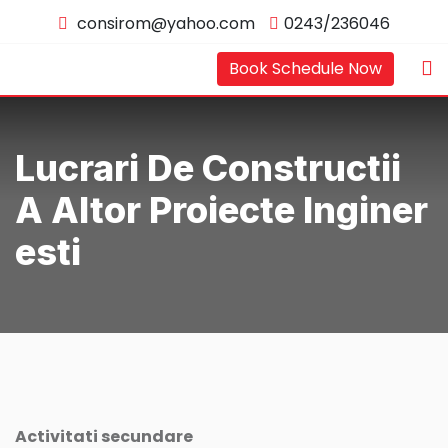
Skip
consirom@yahoo.com
0243/236046
to
content
Book Schedule Now
Lucrari De Constructii
A Altor Proiecte Inginer
Esti
Activitati secundare