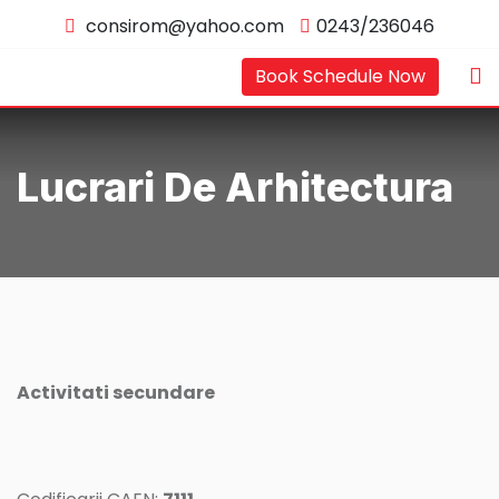
Skip
consirom@yahoo.com
0243/236046
to
content
Book Schedule Now
Lucrari De Arhitectura
Activitati secundare